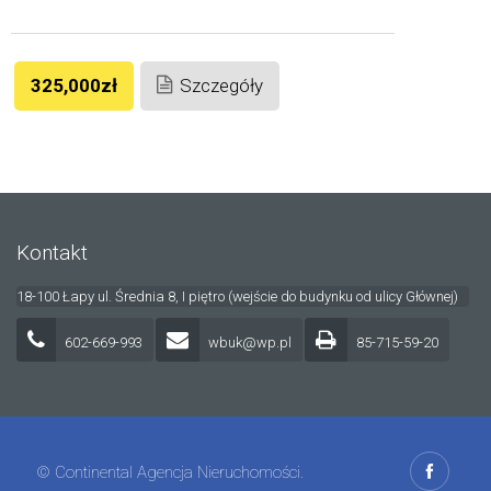
325,000zł
Szczegóły
Kontakt
18-100 Łapy ul. Średnia 8, I piętro (wejście do budynku od ulicy Głównej)
602-669-993
wbuk@wp.pl
85-715-59-20
© Continental Agencja Nieruchomości.