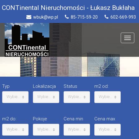
CONTinental Nieruchomości - Łukasz Bukłaha
wbuk@wp.pl
85-715-59-20
602-669-993
Toggle
navigat
Typ
Lokalizacja
Status
m2 od:
Wybierz
Wybierz
Wybierz
Wybierz
m2 do:
Pokoje
Cena min
Cena max
Wybierz
Wybierz
Wybierz
Wybierz