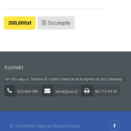
200,000zł
Szczegóły
Kontakt
18-100 Łapy ul. Średnia 8, I piętro (wejście do budynku od ulicy Głównej)
602-669-993
wbuk@wp.pl
85-715-59-20
© Continental Agencja Nieruchomości.