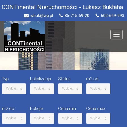
CONTinental Nieruchomości - Łukasz Bukłaha
wbuk@wp.pl
85-715-59-20
602-669-993
Toggle
navigat
Typ
Lokalizacja
Status
m2 od:
Wybierz
Wybierz
Wybierz
Wybierz
m2 do:
Pokoje
Cena min
Cena max
Wybierz
Wybierz
Wybierz
Wybierz