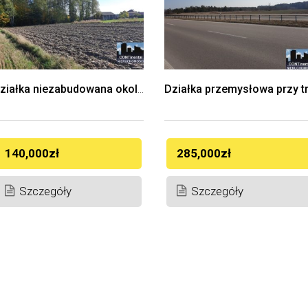
Działka niezabudowana okolice Łap 2885mkw
140,000zł
285,000zł
Szczegóły
Szczegóły