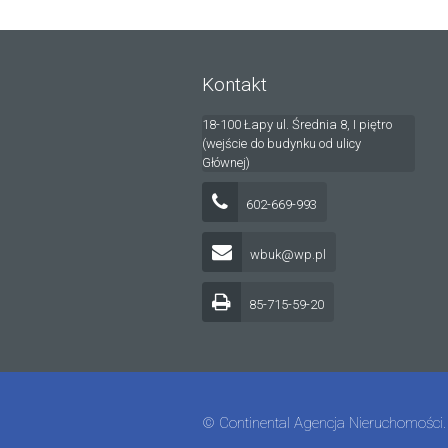
Kontakt
18-100 Łapy ul. Średnia 8, I piętro
(wejście do budynku od ulicy
Głównej)
602-669-993
wbuk@wp.pl
85-715-59-20
© Continental Agencja Nieruchomości.