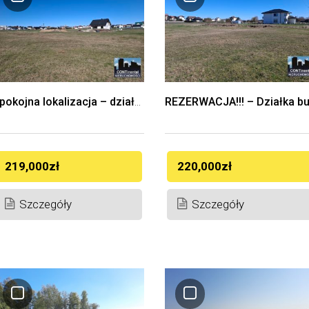
Spokojna lokalizacja – działka budowlana 1216 mkw Łapy ul. Mierosławskiego
219,000zł
220,000zł
Szczegóły
Szczegóły