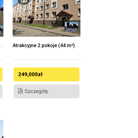
REZERWACJA!!! – Działka budowlana 1215mkw, spokojna lokalizacja Łap ul. Mierosławskiego
Atrakcyjne 2 pokoje (44 m²) na II piętrze w Łapach – ul. Sikorskiego – Potencjał inwestycyjny!
249,000zł
Szczegóły