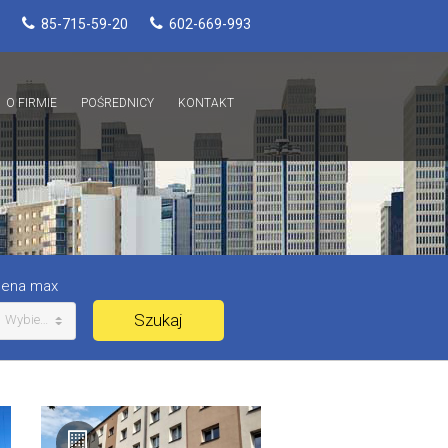
85-715-59-20
602-669-993
O FIRMIE
POŚREDNICY
KONTAKT
ena max
Wybierz