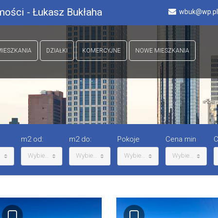
ości - Łukasz Bukłaha
wbuk@wp.pl
MIESZKANIA
DZIAŁKI
KOMERCYJNE
NOWE MIESZKANIA
m2 od:
m2 do:
Pokoje
Cena min
C
z
Wybierz
Wybierz
Wybierz
Wybierz