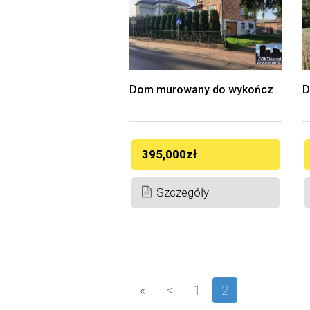
Dom murowany do wykończenia Łapy ul. Leśnikowska
395,000zł
Szczegóły
«
<
1
2