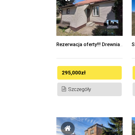
Rezerwacja oferty!!! Drewniany dom w centrum Łap, ul. Spółdzielcza! Piękna działka!!!
295,000zł
Szczegóły