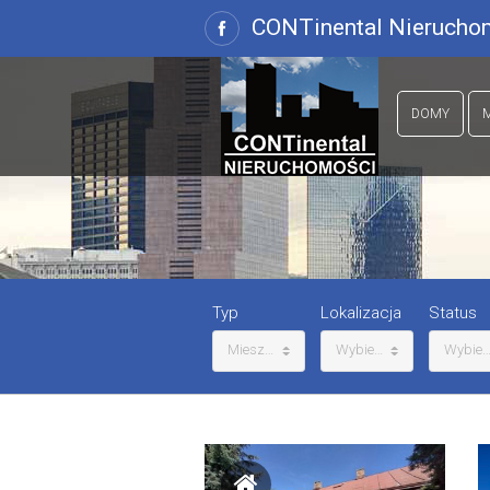
CONTinental Nieruchom
DOMY
Typ
Lokalizacja
Status
Mieszkanie
Wybierz
Wybier