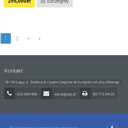
295,000zł
Szczegóły
1
2
>
»
Kontakt
18-100 Łapy ul. Średnia 8, I piętro (wejście do budynku od ulicy Głównej)
602-669-993
wbuk@wp.pl
85-715-59-20