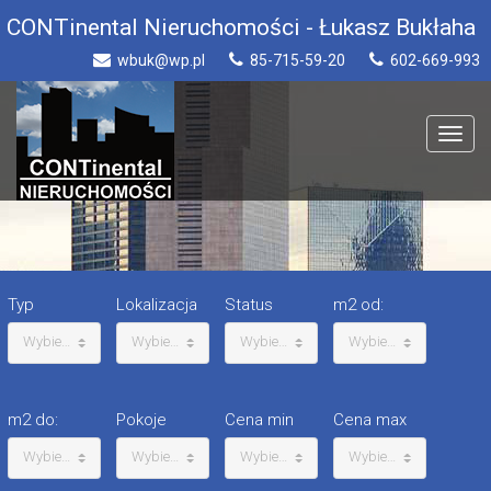
CONTinental Nieruchomości - Łukasz Bukłaha
wbuk@wp.pl
85-715-59-20
602-669-993
Toggle
navigat
Typ
Lokalizacja
Status
m2 od:
Wybierz
Wybierz
Wybierz
Wybierz
m2 do:
Pokoje
Cena min
Cena max
Wybierz
Wybierz
Wybierz
Wybierz